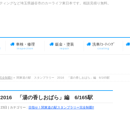
装 コーティングなど埼玉県越谷市のカーライフ東日本です。相談見積り無料。
車検・修理
鈑金・塗装
洗車/ｺｰﾃｨﾝｸﾞ
l
inspection
repair
coating
全制覇!!
»
関東道の駅 スタンプラリー 2016 「湯の香しおばら」編 6/165駅
016 「湯の香しおばら」編 6/165駅
月23日
カテゴリー :
目指せ！関東道の駅スタンプラリー完全制覇!!