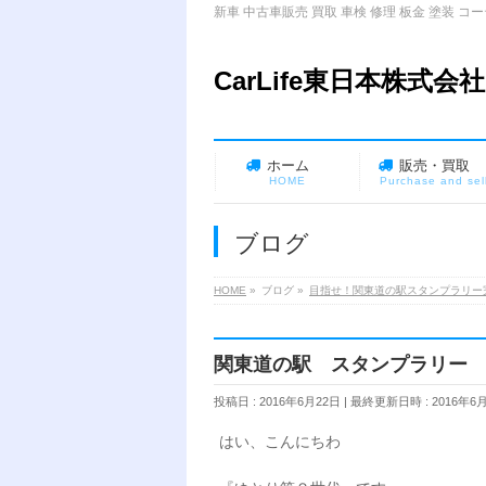
新車 中古車販売 買取 車検 修理 板金 塗
CarLife東日本株式会社
ホーム
販売・買取
HOME
Purchase and sel
ブログ
HOME
»
ブログ
»
目指せ！関東道の駅スタンプラリー完
関東道の駅 スタンプラリー 2
投稿日 : 2016年6月22日
最終更新日時 : 2016年6
はい、こんにちわ