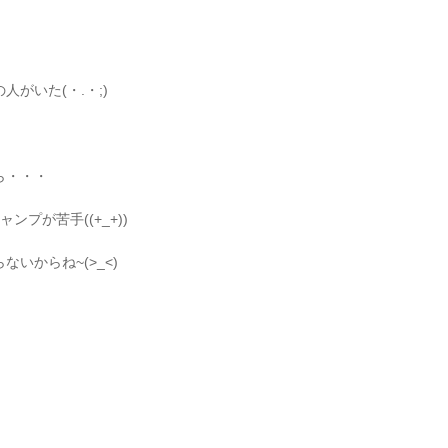
がいた(・.・;)
。
ら・・・
プが苦手((+_+))
いからね~(>_<)