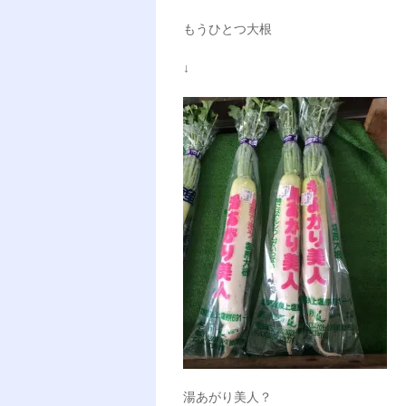
もうひとつ大根
↓
湯あがり美人？