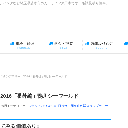
装 コーティングなど埼玉県越谷市のカーライフ東日本です。相談見積り無料。
車検・修理
鈑金・塗装
洗車/ｺｰﾃｨﾝｸﾞ
l
inspection
repair
coating
スタンプラリー 2016「番外編」鴨川シーワールド
2016「番外編」鴨川シーワールド
月20日
カテゴリー :
スタッフのつぶやき
,
目指せ！関東道の駅スタンプラリー
てみる価値あり!!