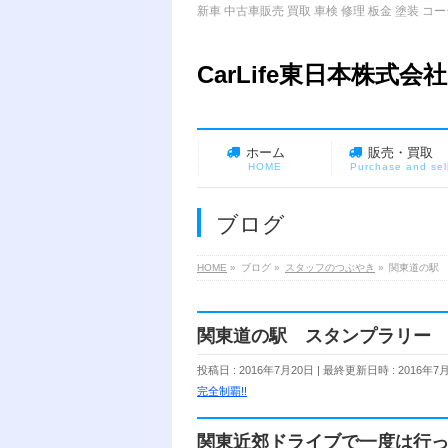
新車 中古車販売 買取 車検 修理 板金 塗
CarLife東日本株式会社
ホーム
販売・買取
HOME
Purchase and sel
ブログ
HOME
»
ブログ
»
スタッフのつぶやき
»
関東道の駅 
関東道の駅 スタンプラリー 
投稿日 : 2016年7月20日
最終更新日時 : 2016年7
完全制覇!!
関東近郊ドライブで一度は行っ