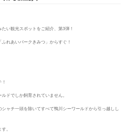
みたい観光スポットをご紹介、第3弾！
「ふれあいパークきみつ」からすぐ！
。
チ！
ールドでしか飼育されていません。
のシャチ一頭を除いてすべて鴨川シーワールドから引っ越しし
ます。